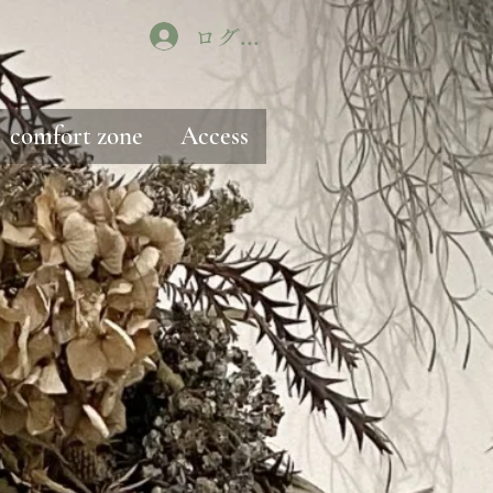
ログイン
comfort zone
Access