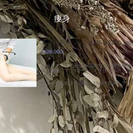
​痩身
キャビテーション＆RF＆EMS
12
￥26,000
ヒートマットで身体を温めながら痩身機械
固な脂肪にアプローチして手技で排出を促
す。
仕上げはお好きな部位へEMSで筋肉へアプ
チするコース。