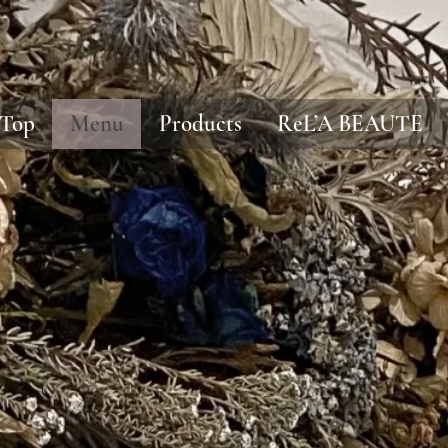
Top
Menu
Products
ReL’A BEAUTE