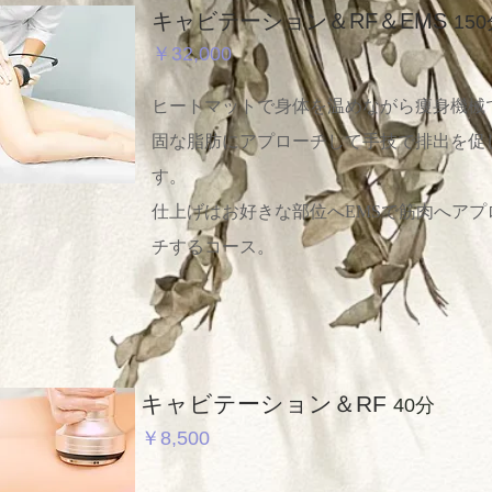
キャビテーション＆RF＆EMS
15
￥32,000
ヒートマットで身体を温めながら痩身機械
固な脂肪にアプローチして
手技で排出を促
す。
仕上げはお好きな部位へEMSで筋肉へアプ
チするコース。
​キャビテーション＆RF
40分
￥8,500