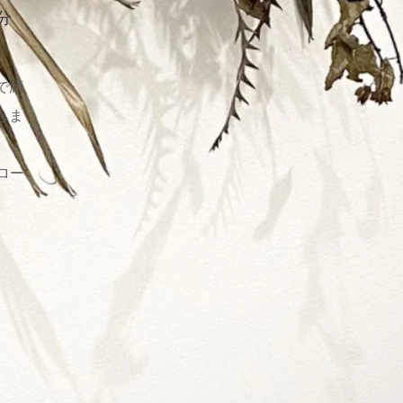
0分
で頑
しま
ロー