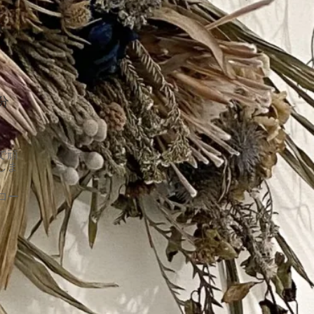
0分
で頑
しま
ロー